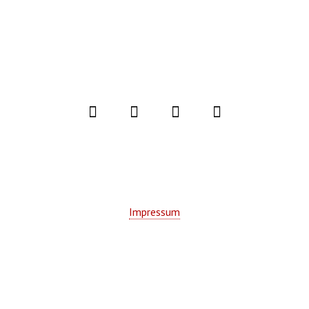
© 2020 Tim Niedernolte. Alle Rechte
vorbehalten.
Impressum