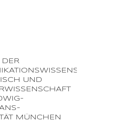
 DER
KATIONSWISSENSCHAFT,
ISCH UND
URWISSENSCHAFT
UDWIG-
IANS-
ITÄT MÜNCHEN