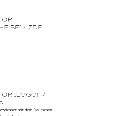
TOR
EIBE“ / ZDF
R „LOGO!“ /
A
ezeichnet mit dem Deutschen