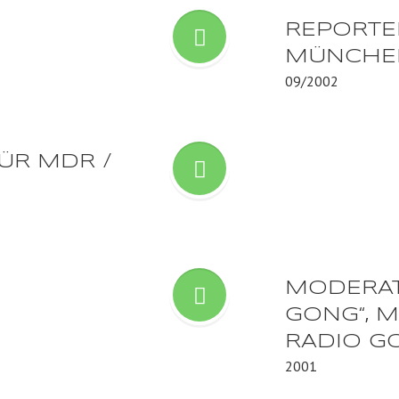
REPORTER
MÜNCHEN 
09/2002
ÜR MDR /
MODERAT
GONG“, 
RADIO G
2001