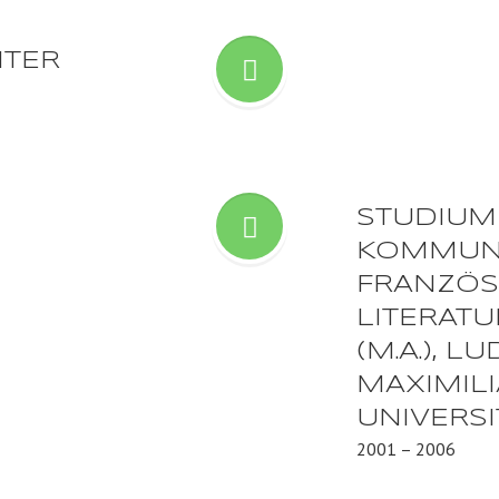
ITER
STUDIUM
KOMMUNI
FRANZÖS
LITERAT
(M.A.), L
MAXIMIL
UNIVERS
2001 – 2006