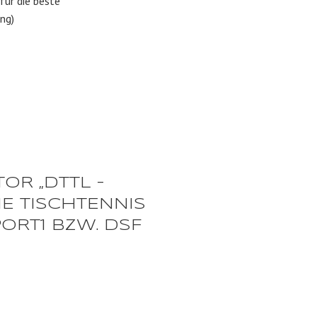
für die beste
ng)
OR „DTTL –
E TISCHTENNIS
SPORT1 BZW. DSF