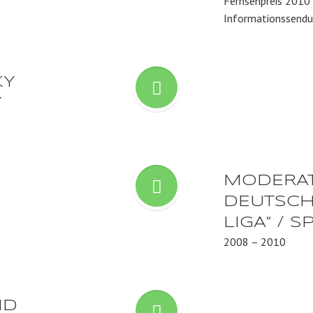
Fernsehpreis 2010 
Informationssendu
KY
Y
MODERAT
DEUTSCH
LIGA“ / 
2008 – 2010
ND